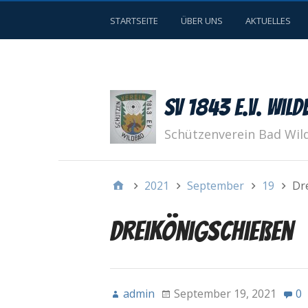
STARTSEITE
ÜBER UNS
AKTUELLES
SV 1843 e.V. Wild
Schützenverein Bad Wil
2021
September
19
Dr
Dreikönigschießen
admin
September 19, 2021
0