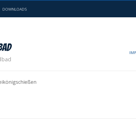
DOWNLOADS
bad
IM
dbad
eikönigschießen